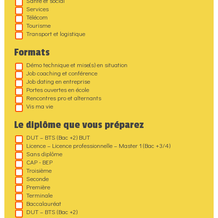
Santé et social
Services
Télécom
Tourisme
Transport et logistique
Formats
Démo technique et mise(s) en situation
Job coaching et conférence
Job dating en entreprise
Portes ouvertes en école
Rencontres pro et alternants
Vis ma vie
Le diplôme que vous préparez
DUT – BTS (Bac +2) BUT
Licence – Licence professionnelle – Master 1 (Bac +3/4)
Sans diplôme
CAP - BEP
Troisième
Seconde
Première
Terminale
Baccalauréat
DUT – BTS (Bac +2)