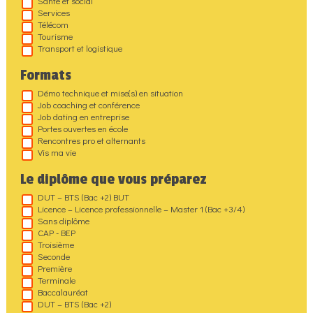
Santé et social
Services
Télécom
Tourisme
Transport et logistique
Formats
Démo technique et mise(s) en situation
Job coaching et conférence
Job dating en entreprise
Portes ouvertes en école
Rencontres pro et alternants
Vis ma vie
Le diplôme que vous préparez
DUT – BTS (Bac +2) BUT
Licence – Licence professionnelle – Master 1 (Bac +3/4)
Sans diplôme
CAP - BEP
Troisième
Seconde
Première
Terminale
Baccalauréat
DUT – BTS (Bac +2)