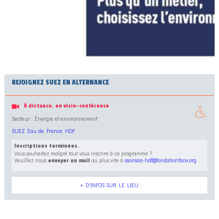
REJOIGNEZ SUEZ EN ALTERNANCE
À distance, en visio-conférence
Secteur : Énergie et environnement
SUEZ Eau de France HDF
Inscriptions terminées.
Vous souhaitez malgré tout vous inscrire à ce programme ?
Veuillez nous
au plus vite à
osonsaa-hdf@fondationface.org
envoyer un mail
+ D'INFOS SUR LE LIEU