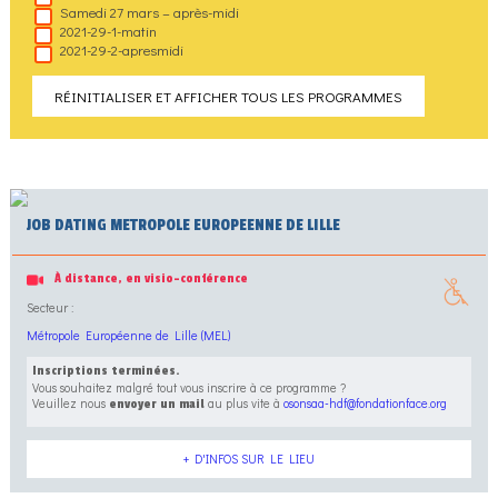
Samedi 27 mars – après-midi
2021-29-1-matin
2021-29-2-apresmidi
RÉINITIALISER ET AFFICHER TOUS LES PROGRAMMES
JOB DATING METROPOLE EUROPEENNE DE LILLE
À distance, en visio-conférence
Secteur :
Métropole Européenne de Lille (MEL)
Inscriptions terminées.
Vous souhaitez malgré tout vous inscrire à ce programme ?
Veuillez nous
au plus vite à
osonsaa-hdf@fondationface.org
envoyer un mail
+ D'INFOS SUR LE LIEU