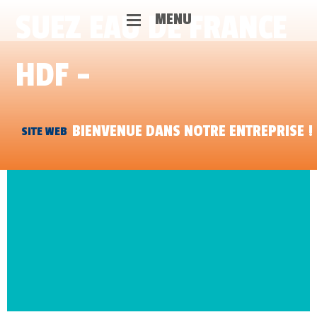
SUEZ EAU DE FRANCE
MENU
HDF -
BIENVENUE DANS NOTRE ENTREPRISE !
SITE WEB