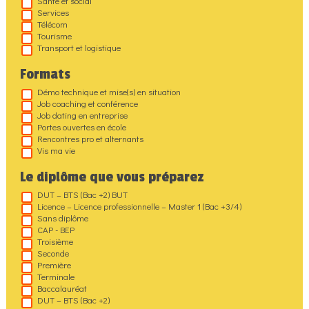
Santé et social
Services
Télécom
Tourisme
Transport et logistique
Formats
Démo technique et mise(s) en situation
Job coaching et conférence
Job dating en entreprise
Portes ouvertes en école
Rencontres pro et alternants
Vis ma vie
Le diplôme que vous préparez
DUT – BTS (Bac +2) BUT
Licence – Licence professionnelle – Master 1 (Bac +3/4)
Sans diplôme
CAP - BEP
Troisième
Seconde
Première
Terminale
Baccalauréat
DUT – BTS (Bac +2)