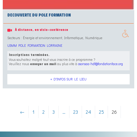
DECOUVERTE DU POLE FORMATION
À distance, en visio-conférence
Secteurs : Énergie et environnement, Informatique, Numérique
UIMM POLE FORMATION LORRAINE
Inscriptions terminées.
Vous souhaitez malgré tout vous inscrire à ce programme ?
Veuillez nous
au plus vite à
osonsaa-hdf@fondationface.org
envoyer un mail
+ D'INFOS SUR LE LIEU
←
1
2
3
…
23
24
25
26