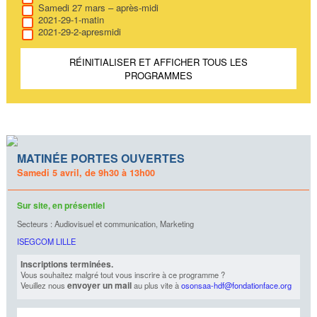
Samedi 27 mars – après-midi
2021-29-1-matin
2021-29-2-apresmidi
RÉINITIALISER ET AFFICHER TOUS LES
PROGRAMMES
MATINÉE PORTES OUVERTES
Samedi 5 avril, de 9h30 à 13h00
Sur site, en présentiel
Secteurs : Audiovisuel et communication, Marketing
ISEGCOM LILLE
Inscriptions terminées.
Vous souhaitez malgré tout vous inscrire à ce programme ?
envoyer un mail
Veuillez nous
au plus vite à
osonsaa-hdf@fondationface.org