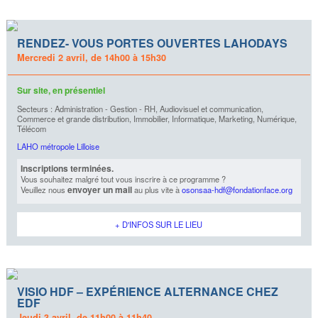
RENDEZ- VOUS PORTES OUVERTES LAHODAYS
Mercredi 2 avril, de 14h00 à 15h30
Sur site, en présentiel
Secteurs : Administration - Gestion - RH, Audiovisuel et communication,
Commerce et grande distribution, Immobilier, Informatique, Marketing, Numérique,
Télécom
LAHO métropole Lilloise
Inscriptions terminées.
Vous souhaitez malgré tout vous inscrire à ce programme ?
envoyer un mail
Veuillez nous
au plus vite à
osonsaa-hdf@fondationface.org
+ D'INFOS SUR LE LIEU
VISIO HDF – EXPÉRIENCE ALTERNANCE CHEZ
EDF
Jeudi 3 avril, de 11h00 à 11h40