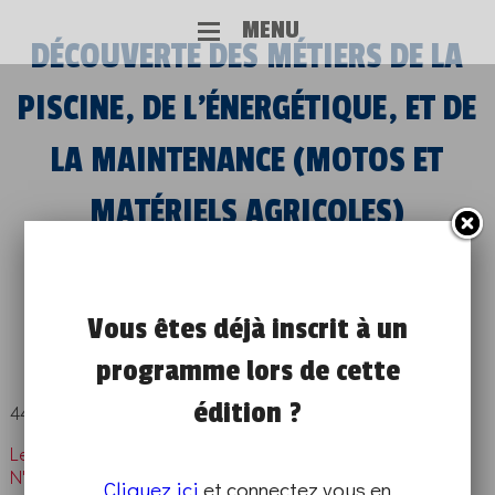
MENU
DÉCOUVERTE DES MÉTIERS DE LA
PISCINE, DE L’ÉNERGÉTIQUE, ET DE
LA MAINTENANCE (MOTOS ET
MATÉRIELS AGRICOLES)
de 08h30 à 17h30
DÉMO TECHNIQUE ET MISE(S) EN SITUATION
Vous êtes déjà inscrit à un
SUR PLACE
programme lors de cette
édition ?
44 Rue du Chesnois
Les inscriptions à ce programme sont closes.
N'hésitez pas à en chercher un autre en renseignant vos
Cliquez ici
et connectez vous en