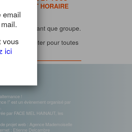
 LA DATE ET HORAIRE
e email
 mail.
’inscrire en tant que groupe.
t vous
e vous contacter pour toutes
 ici
is.
alternance !
ance !" est un évènement organisé par
.
urée par FACE MEL HAINAUT, les
n de projet web : Agence Mademoiselle
ernet : Etienne Delcambre