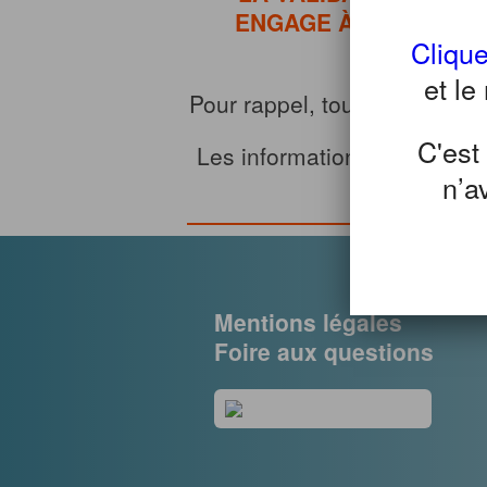
ENGAGE À ASSISTER 
Clique
et le
Pour rappel, toute personne 
C'est
Les informations ci-dessous
n’a
q
Mentions légales
Foire aux questions