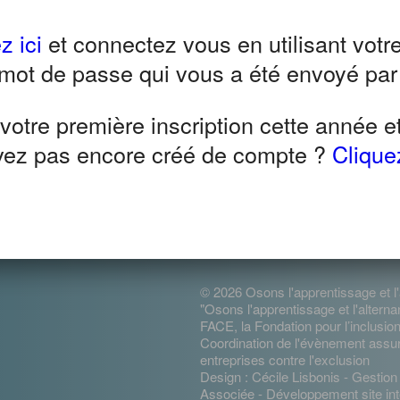
AU PROGRAMME QUE VOUS AVEZ CHOISI, À
z ici
et connectez vous en utilisant votr
INDIQUÉS.
 mot de passe qui vous a été envoyé par
mineure doit être accompagnée d’un adulte et s
 votre première inscription cette année e
 nous permettent de préparer votre venue et d
vez pas encore créé de compte ?
Cliquez
uestions. Les champs marqués d'un
*
sont requ
© 2026 Osons l'apprentissage et l'
"Osons l'apprentissage et l'altern
FACE, la Fondation pour l’inclusion
Coordination de l'évènement ass
entreprises contre l'exclusion
Design : Cécile Lisbonis - Gestio
Associée - Développement site int