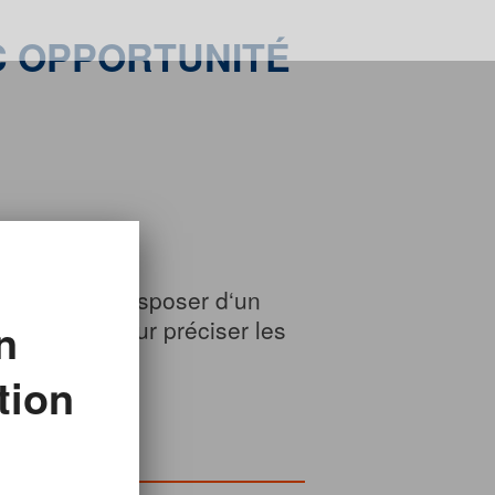
C OPPORTUNITÉ
Vous devez disposer d‘un
n
vers vous pour préciser les
tion
page
.