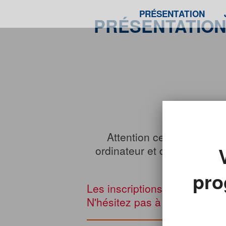
PRÉSENTATION
PRÉSENTATION
Attention ce programme 
ordinateur et d’une webcam
pro
Les inscriptions à ce progr
N'hésitez pas à en chercher 