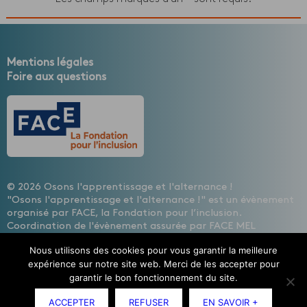
Mentions légales
Foire aux questions
© 2026 Osons l'apprentissage et l'alternance !
"Osons l'apprentissage et l'alternance !" est un évènement
organisé par FACE, la Fondation pour l’inclusion.
Coordination de l'évènement assurée par FACE MEL
HAINAUT, les entreprises contre l'exclusion
Nous utilisons des cookies pour vous garantir la meilleure
Design : Cécile Lisbonis - Gestion de projet web : Agence
expérience sur notre site web. Merci de les accepter pour
Mademoiselle Associée - Développement site internet :
garantir le bon fonctionnement du site.
Etienne Delcambre
ACCEPTER
REFUSER
EN SAVOIR +