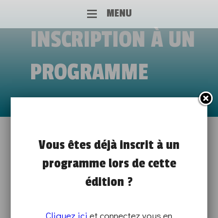
MENU
INSCRIPTION À UN
PROGRAMME
DECOUVERTE DES METIERS DU
Vous êtes déjà inscrit à un
programme lors de cette
BATIMENT AU SEIN DU CFA BTP
édition ?
de 09h30 à 12h00
DÉMO TECHNIQUE ET MISE(S) EN SITUATION
Cliquez ici
et connectez vous en
SUR PLACE