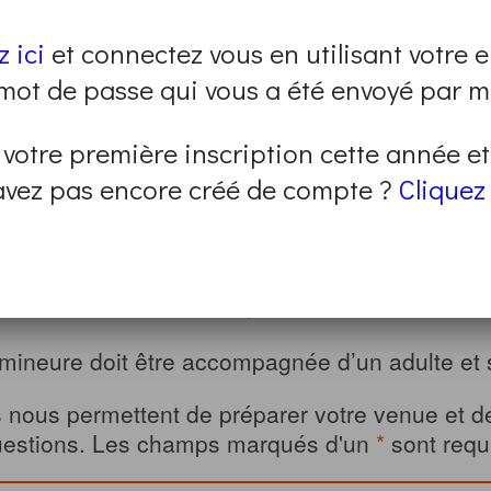
z ici
et connectez vous en utilisant votre e
00 Roubaix, France
 mot de passe qui vous a été envoyé par ma
amme sont closes.
 votre première inscription cette année e
un autre en renseignant vos critères sur
cette 
avez pas encore créé de compte ?
Cliquez 
E FORMULAIRE RENDRA VOTRE INSCRIPTION
AU PROGRAMME QUE VOUS AVEZ CHOISI, À
INDIQUÉS.
mineure doit être accompagnée d’un adulte et s
 nous permettent de préparer votre venue et d
uestions. Les champs marqués d'un
*
sont requ