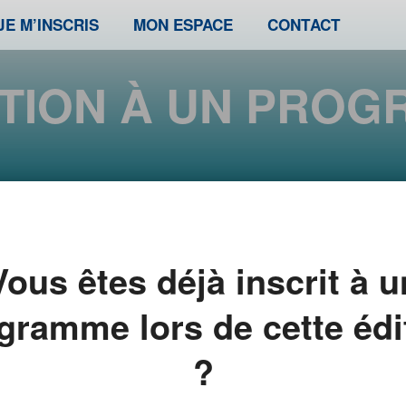
JE M’INSCRIS
MON ESPACE
CONTACT
PTION À UN PRO
ERCREDI DE L’ALTERNAN
Vous êtes déjà inscrit à u
Jeudi 3 avril de 09h00 à 12h00
gramme lors de cette édi
PORTES OUVERTES EN ÉCOLE
?
SUR PLACE