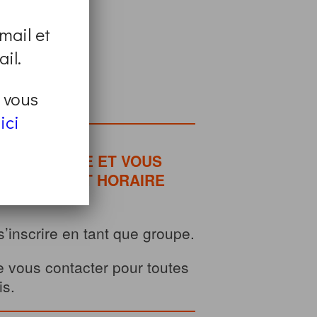
mail et
il.
t vous
page
.
ici
 DÉFINITIVE ET VOUS
 LA DATE ET HORAIRE
’inscrire en tant que groupe.
e vous contacter pour toutes
is.