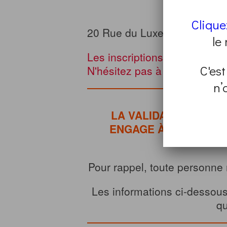
Clique
20 Rue du Luxembourg, 591
le
Les inscriptions à ce progr
C'est
N'hésitez pas à en chercher 
n’
LA VALIDATION DE C
ENGAGE À ASSISTER 
Pour rappel, toute personne 
Les informations ci-dessous
q