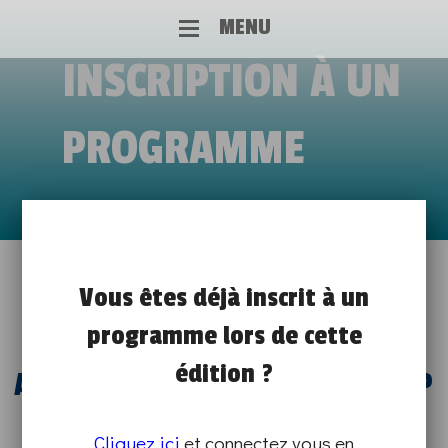
MENU
INSCRIPTION À UN
PROGRAMME
RENCONTRE JOSHUA CABRIOLE,
Vous êtes déjà inscrit à un
programme lors de cette
ASSISTANT PARTENARIAT EN
édition ?
ALTERNANCE CHEZ COFIDIS GROUP
de 14h30 à 16h00
Cliquez ici
et connectez vous en