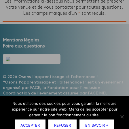
Les informations ci-dessous nous permettent de préparer
votre venue et de vous contacter pour toutes questions.
Les champs marqués d'un
*
sont requis.
Mentions légales
Foire aux questions
© 2026 Osons l'apprentissage et l'alternance !
"Osons l'apprentissage et l'alternance !" est un évènement
organisé par FACE, la Fondation pour l’inclusion.
Coordination de l'évènement assurée par FACE MEL
HAINAUT, les entreprises contre l'exclusion
Nous utilisons des cookies pour vous garantir la meilleure
Design : Cécile Lisbonis - Gestion de projet web : Agence
expérience sur notre site web. Merci de les accepter pour
Mademoiselle Associée - Développement site internet :
garantir le bon fonctionnement du site.
Etienne Delcambre
ACCEPTER
REFUSER
EN SAVOIR +