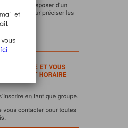
Vous devez disposer d‘un
vers vous pour préciser les
mail et
il.
t vous
page
.
ici
 DÉFINITIVE ET VOUS
 LA DATE ET HORAIRE
’inscrire en tant que groupe.
e vous contacter pour toutes
is.