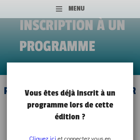
MENU
INSCRIPTION À UN
PROGRAMME
RENDEZ VOUS AVEC VOTRE AVENIR
Vous êtes déjà inscrit à un
programme lors de cette
!
édition ?
de 09h00 à 17h00
JOB COACHING ET CONFÉRENCE
Cliquez ici
et connectez vous en
SUR PLACE