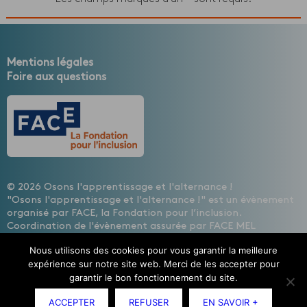
Mentions légales
Foire aux questions
© 2026 Osons l'apprentissage et l'alternance !
"Osons l'apprentissage et l'alternance !" est un évènement
organisé par FACE, la Fondation pour l’inclusion.
Coordination de l'évènement assurée par FACE MEL
HAINAUT, les entreprises contre l'exclusion
Nous utilisons des cookies pour vous garantir la meilleure
Design : Cécile Lisbonis - Gestion de projet web : Agence
expérience sur notre site web. Merci de les accepter pour
Mademoiselle Associée - Développement site internet :
garantir le bon fonctionnement du site.
Etienne Delcambre
ACCEPTER
REFUSER
EN SAVOIR +