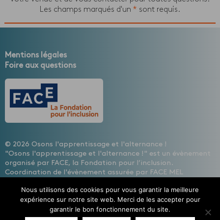
Les champs marqués d'un
*
sont requis.
Mentions légales
Foire aux questions
© 2026 Osons l'apprentissage et l'alternance !
"Osons l'apprentissage et l'alternance !" est un évènement
organisé par FACE, la Fondation pour l’inclusion.
Coordination de l'évènement assurée par FACE MEL
HAINAUT, les entreprises contre l'exclusion
Nous utilisons des cookies pour vous garantir la meilleure
Design : Cécile Lisbonis - Gestion de projet web : Agence
expérience sur notre site web. Merci de les accepter pour
Mademoiselle Associée - Développement site internet :
garantir le bon fonctionnement du site.
Etienne Delcambre