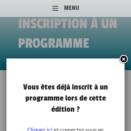
MENU
INSCRIPTION À UN
PROGRAMME
VIS MA VIE DE CHARGÉ DE
Vous êtes déjà inscrit à un
programme lors de cette
CLIENTÈLE
édition ?
de 08h30 à 17h00
VIS MA VIE
Cliquez ici
et connectez vous en
SUR PLACE