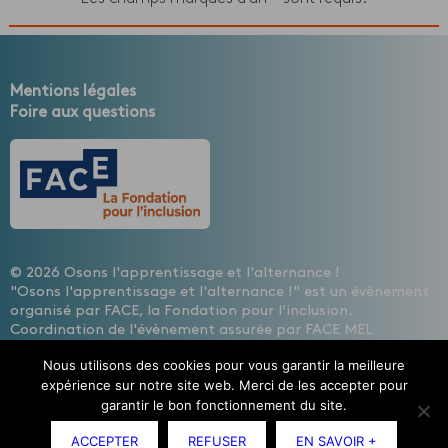
Mentions légales
Foire aux questions
© 2026 Osons l'apprentissage et l'alternance !
"Osons l'apprentissage et l'alternance !" est un évènement
organisé par FACE, la Fondation pour l’inclusion.
Coordination de l'évènement assurée par FACE MEL
HAINAUT, les entreprises contre l'exclusion
Nous utilisons des cookies pour vous garantir la meilleure
Design : Cécile Lisbonis - Gestion de projet web : Agence
expérience sur notre site web. Merci de les accepter pour
Mademoiselle Associée - Développement site internet :
garantir le bon fonctionnement du site.
Etienne Delcambre
ACCEPTER
REFUSER
EN SAVOIR +