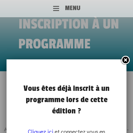
MENU
INSCRIPTION À UN
PROGRAMME
PAROLE DE PROS !
Vous êtes déjà inscrit à un
de 16h00 à 17h00
programme lors de cette
RENCONTRES PRO ET ALTERNANTS
édition ?
À DISTANCE - VISIO-CONFÉRENCE
Cliquez ici
et connectez vous en
Attention ce programme se déroulera à distance, en visio-