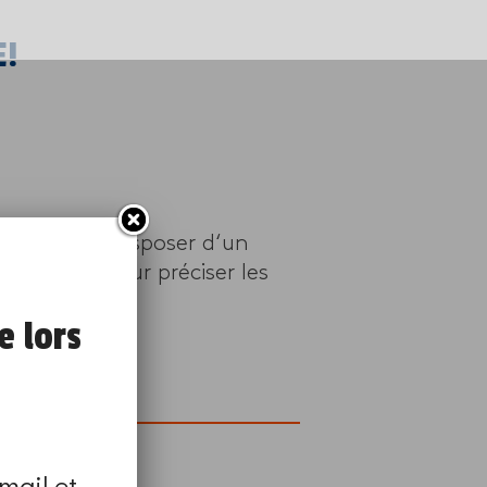
E!
Vous devez disposer d‘un
ers vous pour préciser les
e lors
page
.
mail et