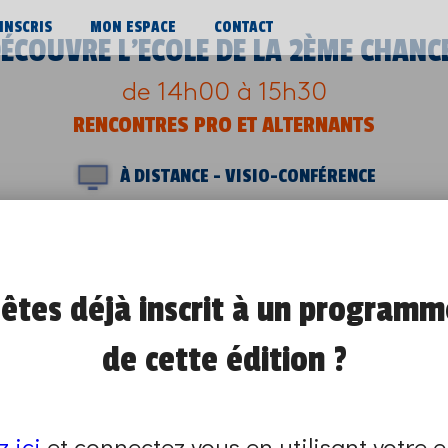
’INSCRIS
MON ESPACE
CONTACT
ÉCOUVRE L’ECOLE DE LA 2ÈME CHANC
de 14h00 à 15h30
RENCONTRES PRO ET ALTERNANTS
À DISTANCE - VISIO-CONFÉRENCE
se déroulera à distance, en visio-conférence. 
m. Le lieu qui organise le programme reviendra v
modalités de connexion au programme.
êtes déjà inscrit à un programm
mme sont closes.
de cette édition ?
un autre en renseignant vos critères sur
cette 
z ici
et connectez vous en utilisant votre e