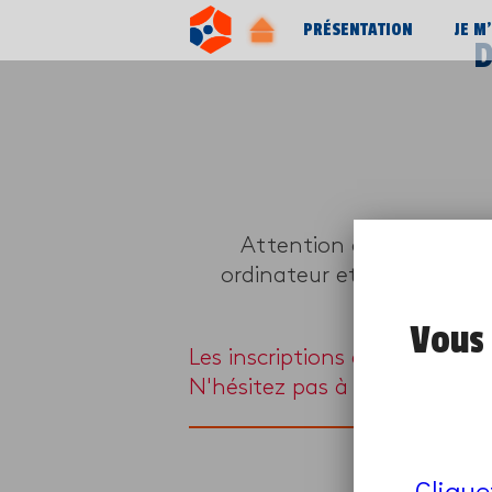
PRÉSENTATION
JE M
D
Attention ce programme 
ordinateur et d’une webca
Vous 
Les inscriptions à ce progra
N'hésitez pas à en chercher 
Clique