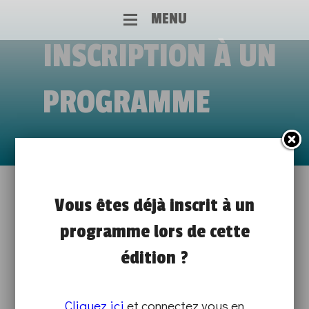
MENU
INSCRIPTION À UN
PROGRAMME
VISITE DU UFA DE BAVAY
Vous êtes déjà inscrit à un
de 14h00 à 18h00
programme lors de cette
PORTES OUVERTES EN ÉCOLE
édition ?
SUR PLACE
Cliquez ici
et connectez vous en