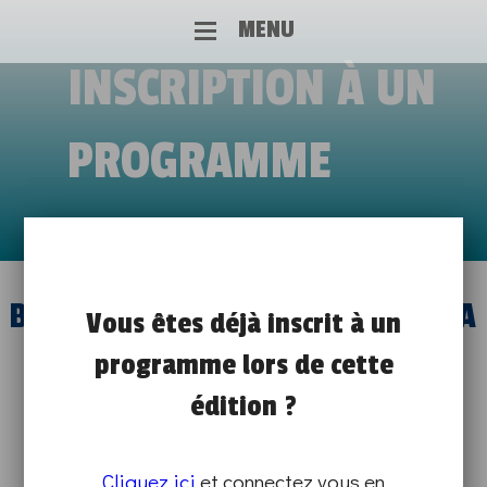
MENU
INSCRIPTION À UN
PROGRAMME
BANCS D’ESSAIS ET VISITE DE L’UFA
Vous êtes déjà inscrit à un
programme lors de cette
DE CHAUNY
édition ?
de 13h30 à 15h30
DÉMO TECHNIQUE ET MISE(S) EN SITUATION
Cliquez ici
et connectez vous en
SUR PLACE