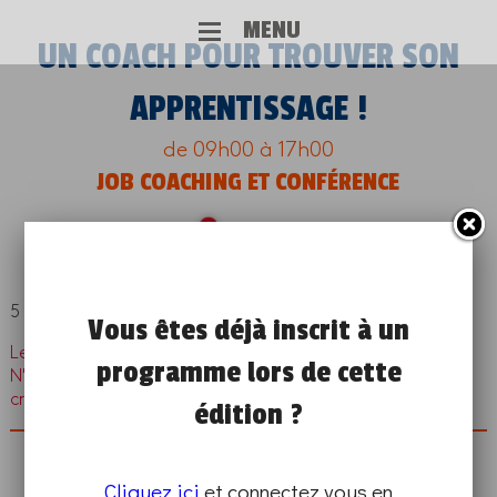
MENU
UN COACH POUR TROUVER SON
APPRENTISSAGE !
de 09h00 à 17h00
JOB COACHING ET CONFÉRENCE
SUR PLACE
5 Avenue Gambetta, Épinal, France
Vous êtes déjà inscrit à un
Les inscriptions à ce programme sont closes.
programme lors de cette
N'hésitez pas à en chercher un autre en renseignant vos
critères sur
cette page
.
édition ?
Cliquez ici
et connectez vous en