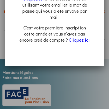
utilisant votre email et le mot de
LA VALIDATION DE CE FORMULAIRE RENDRA VOTRE INSCRIPTION
passe qui vous a été envoyé par
DÉFINITIVE ET VOUS ENGAGE À ASSISTER AU PROGRAMME QUE VOUS
mail.
AVEZ CHOISI, À LA DATE ET HORAIRE INDIQUÉS.
Pour rappel, toute personne mineure doit être
C'est votre première inscription
accompagnée d’un adulte et s’inscrire en tant que groupe.
cette année et vous n’avez pas
encore créé de compte ?
Cliquez ici
Les informations ci-dessous nous permettent de préparer
votre venue et de vous contacter pour toutes questions.
Les champs marqués d'un
*
sont requis.
Mentions légales
Foire aux questions