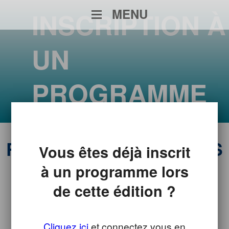
MENU
INSCRIPTION À
UN
PROGRAMME
RENCONTRES AVEC DES
Vous êtes déjà inscrit
APPRENTIS
à un programme lors
de cette édition ?
de 18h00 à 19h00
RENCONTRES PRO ET
ALTERNANTS
Cliquez ici
et connectez vous en