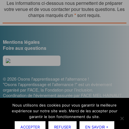
Les informations ci-dessous nous permettent de préparer
votre venue et de vous contacter pour toutes questions. Les
champs marqués d'un
*
sont requis.
Mentions légales
Foire aux questions
© 2026 Osons l'apprentissage et l'alternance !
"Osons l'apprentissage et l'alternance !" est un évènement
organisé par FACE, la Fondation pour l’inclusion.
Coordination de l'évènement assurée par FACE MEL HAINAUT,
les entreprises contre l'exclusion
Nous utilisons des cookies pour vous garantir la meilleure
Design : Cécile Lisbonis - Gestion de projet web : Agence
expérience sur notre site web. Merci de les accepter pour
Mademoiselle Associée - Développement site internet : Etienne
Delcambre
garantir le bon fonctionnement du site.
ACCEPTER
REFUSER
EN SAVOIR +