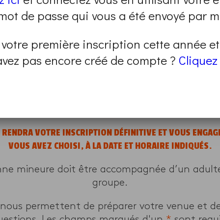
 mot de passe qui vous a été envoyé par ma
 votre première inscription cette année e
mme sont closes.
avez pas encore créé de compte ?
Cliquez 
un autre en renseignant vos critères sur
cette 
E RENDRA VOTRE INSCRIPTION DÉFINITIVE ET VOUS ENGA
VOUS AVEZ CHOISI, À LA DATE ET HORAIRE INDIQUÉS.
nne mineure doit être accompagnée d’un adulte 
groupe.
 nous permettent de préparer votre venue et d
uestions. Les champs marqués d'un
*
sont requi