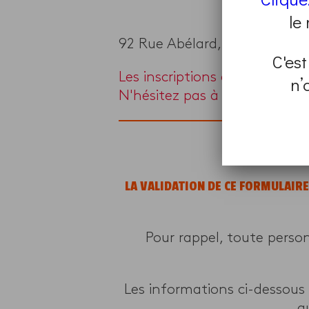
le
92 Rue Abélard, Lille, France
C'est
Les inscriptions à ce progra
n’
N'hésitez pas à en chercher 
LA VALIDATION DE CE FORMULAIR
Pour rappel, toute perso
Les informations ci-dessous
q