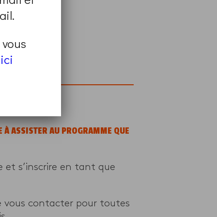
il.
t vous
ici
page
.
GE À ASSISTER AU PROGRAMME QUE
et s’inscrire en tant que
e vous contacter pour toutes
s.