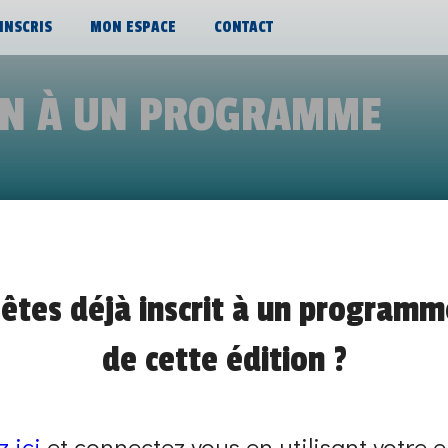
’INSCRIS
MON ESPACE
CONTACT
ON À UN PROGRAMME
 MÉTIERS DU PRINT/OFFSET/FAÇON
êtes déjà inscrit à un programm
de 10h00 à 12h00
de cette édition ?
DÉMO TECHNIQUE ET MISE(S) EN SITUATION
SUR PLACE
z ici
et connectez vous en utilisant votre e