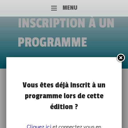
MENU
INSCRIPTION À UN
PROGRAMME
EMBARQUEZ POUR LE PARCOURS
Vous êtes déjà inscrit à un
programme lors de cette
CLIPPER
édition ?
de 14h00 à 16h00
DÉMO TECHNIQUE ET MISE(S) EN SITUATION
Cliquez ici
et connectez vous en
SUR PLACE