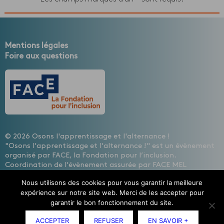
Mentions légales
Foire aux questions
© 2026 Osons l'apprentissage et l'alternance !
"Osons l'apprentissage et l'alternance !" est un évènement
organisé par FACE, la Fondation pour l’inclusion.
Coordination de l'évènement assurée par FACE MEL
HAINAUT, les entreprises contre l'exclusion
Nous utilisons des cookies pour vous garantir la meilleure
Design : Cécile Lisbonis - Gestion de projet web : Agence
expérience sur notre site web. Merci de les accepter pour
Mademoiselle Associée - Développement site internet :
garantir le bon fonctionnement du site.
Etienne Delcambre
ACCEPTER
REFUSER
EN SAVOIR +