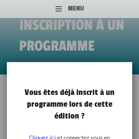
MENU
INSCRIPTION À UN
PROGRAMME
JEUDI DE L’INDUSTRIE
Vous êtes déjà inscrit à un
Vendredi 4 avril de 09h00 à 17h00
programme lors de cette
JOB COACHING ET CONFÉRENCE
édition ?
SUR PLACE
Cliquez ici
et connectez vous en