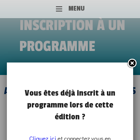
MENU
INSCRIPTION À UN
PROGRAMME
A LA DÉCOUVERTE DE NOS MÉTIERS
Vous êtes déjà inscrit à un
de 9h00 à 12h30
programme lors de cette
PORTES OUVERTES EN ÉCOLE
édition ?
SUR PLACE
Cliquez ici
et connectez vous en