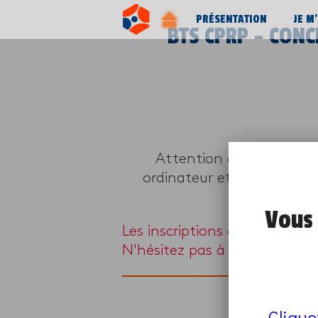
PRÉSENTATION
JE M
BTS CPRP – CONC
Attention ce programme 
ordinateur et d’une webca
Vous 
Les inscriptions à ce progra
N'hésitez pas à en chercher 
Clique