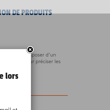
TION DE PRODUITS
Vous devez disposer d‘un
ers vous pour préciser les
e lors
page
.
mail et