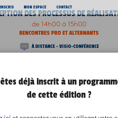
’INSCRIS
MON ESPACE
CONTACT
EPTION DES PROCESSUS DE RÉALISA
de 14h00 à 15h00
RENCONTRES PRO ET ALTERNANTS
À DISTANCE - VISIO-CONFÉRENCE
se déroulera à distance, en visio-conférence. 
m. Le lieu qui organise le programme reviendra v
modalités de connexion au programme.
êtes déjà inscrit à un programm
mme sont closes.
de cette édition ?
un autre en renseignant vos critères sur
cette 
z ici
et connectez vous en utilisant votre e