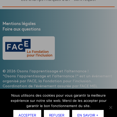
Mentions légales
Foire aux questions
© 2026 Osons l'apprentissage et l'alternance !
"Osons l'apprentissage et l'alternance !" est un évènement
organisé par FACE, la Fondation pour l’inclusion.
Coordination de l'évènement assurée par FACE MEL
HAINAUT, les entreprises contre l'exclusion
Nous utilisons des cookies pour vous garantir la meilleure
Design : Cécile Lisbonis - Gestion de projet web : Agence
expérience sur notre site web. Merci de les accepter pour
Mademoiselle Associée - Développement site internet :
garantir le bon fonctionnement du site.
Etienne Delcambre
ACCEPTER
REFUSER
EN SAVOIR +