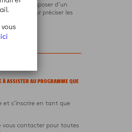
Vous devez disposer d‘un
il.
ers vous pour préciser les
t vous
ici
page
.
GE À ASSISTER AU PROGRAMME QUE
et s’inscrire en tant que
e vous contacter pour toutes