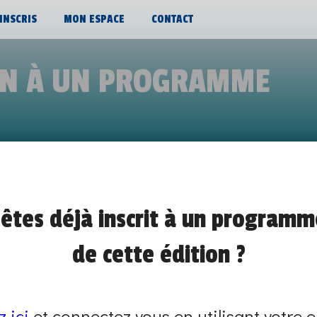
’INSCRIS
MON ESPACE
CONTACT
ON À UN PROGRAMME
L+ VISITE DES PLATEAUX TECHNIQUES
êtes déjà inscrit à un programm
de 15h00 à 16h00
de cette édition ?
JOB COACHING ET CONFÉRENCE
À DISTANCE - VISIO-CONFÉRENCE
z ici
et connectez vous en utilisant votre e