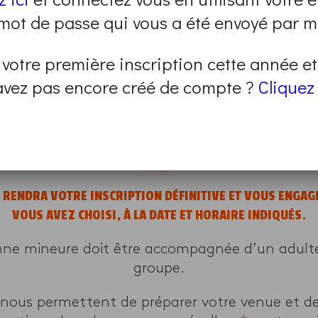
se déroulera à distance, en visio-conférence. 
 mot de passe qui vous a été envoyé par ma
m. Le lieu qui organise le programme reviendra v
modalités de connexion au programme.
 votre première inscription cette année e
avez pas encore créé de compte ?
Cliquez 
mme sont closes.
un autre en renseignant vos critères sur
cette 
E RENDRA VOTRE INSCRIPTION DÉFINITIVE ET VOUS ENGA
VOUS AVEZ CHOISI, À LA DATE ET HORAIRE INDIQUÉS.
nne mineure doit être accompagnée d’un adulte 
groupe.
 nous permettent de préparer votre venue et d