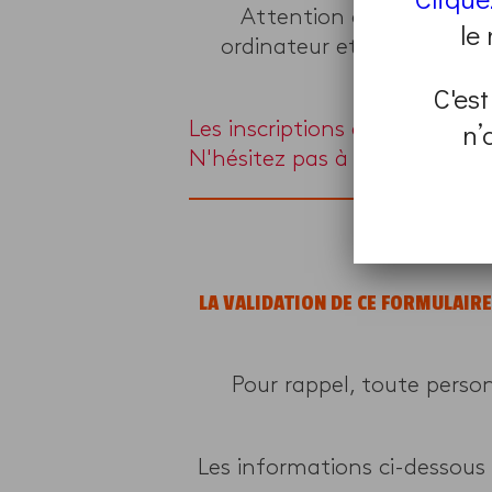
Attention ce programme 
le
ordinateur et d’une webca
C'est
n’
Les inscriptions à ce progra
N'hésitez pas à en chercher 
LA VALIDATION DE CE FORMULAIR
Pour rappel, toute perso
Les informations ci-dessous