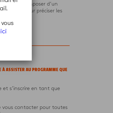
Vous devez disposer d‘un
il.
ers vous pour préciser les
t vous
ici
page
.
GE À ASSISTER AU PROGRAMME QUE
et s’inscrire en tant que
e vous contacter pour toutes