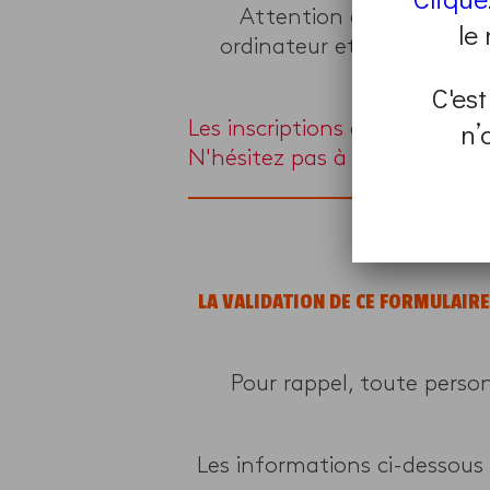
Attention ce programme 
le
ordinateur et d’une webca
C'est
n’
Les inscriptions à ce progra
N'hésitez pas à en chercher 
LA VALIDATION DE CE FORMULAIR
Pour rappel, toute perso
Les informations ci-dessous