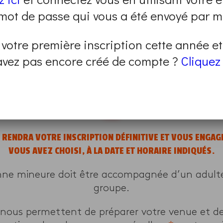
se déroulera à distance, en visio-conférence. 
 mot de passe qui vous a été envoyé par ma
m. Le lieu qui organise le programme reviendra v
modalités de connexion au programme.
 votre première inscription cette année e
avez pas encore créé de compte ?
Cliquez 
mme sont closes.
un autre en renseignant vos critères sur
cette 
E RENDRA VOTRE INSCRIPTION DÉFINITIVE ET VOUS ENGA
VOUS AVEZ CHOISI, À LA DATE ET HORAIRE INDIQUÉS.
nne mineure doit être accompagnée d’un adulte 
groupe.
 nous permettent de préparer votre venue et d