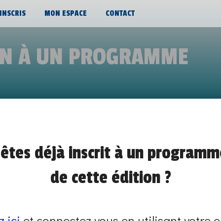
’INSCRIS
MON ESPACE
CONTACT
ON À UN PROGRAMME
NG ALTERNANT(E) MASTER EN COMM
êtes déjà inscrit à un programm
de 10h30 à 10h45
de cette édition ?
JOB DATING EN ENTREPRISE
À DISTANCE - VISIO-CONFÉRENCE
z ici
et connectez vous en utilisant votre e