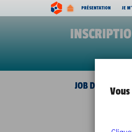
PRÉSENTATION
JE M
INSCRIPTI
JOB DATING AL
Vous 
Clique