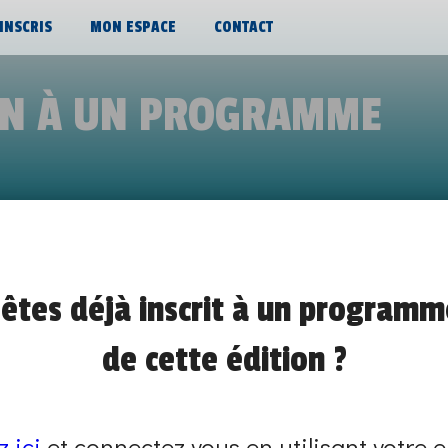
’INSCRIS
MON ESPACE
CONTACT
ON À UN PROGRAMME
TERNANT(E) TECHNICIEN(NE) DE MAIN
êtes déjà inscrit à un programm
ÉLECTROTECHNIQUE
de cette édition ?
de 10h30 à 10h45
JOB DATING EN ENTREPRISE
z ici
et connectez vous en utilisant votre e