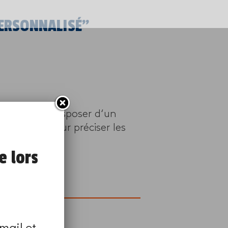
ERSONNALISÉ”
Vous devez disposer d‘un
ers vous pour préciser les
e lors
page
.
mail et