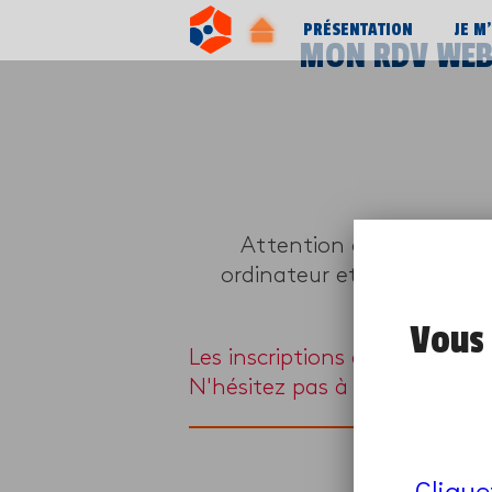
PRÉSENTATION
JE M
MON RDV WEB
Attention ce programme 
ordinateur et d’une webca
Vous 
Les inscriptions à ce progra
N'hésitez pas à en chercher 
Clique