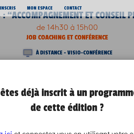
’INSCRIS
MON ESPACE
CONTACT
 : “ACCOMPAGNEMENT ET CONSEIL P
de 14h30 à 15h00
JOB COACHING ET CONFÉRENCE
À DISTANCE - VISIO-CONFÉRENCE
se déroulera à distance, en visio-conférence. 
m. Le lieu qui organise le programme reviendra v
modalités de connexion au programme.
êtes déjà inscrit à un programm
mme sont closes.
de cette édition ?
un autre en renseignant vos critères sur
cette 
z ici
et connectez vous en utilisant votre e