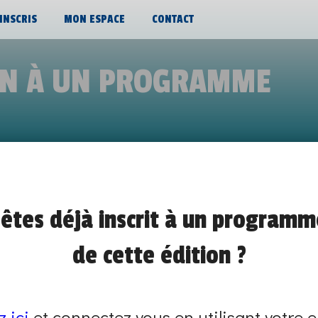
’INSCRIS
MON ESPACE
CONTACT
ON À UN PROGRAMME
PORTES OUVERTES
êtes déjà inscrit à un programm
de 14h00 à 18h00
de cette édition ?
PORTES OUVERTES EN ÉCOLE
SUR PLACE
z ici
et connectez vous en utilisant votre e