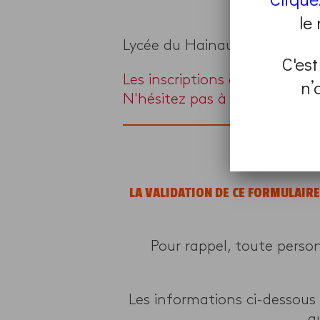
le
Lycée du Hainaut, 1 avenue V
C'est
Les inscriptions à ce progra
n’
N'hésitez pas à en chercher 
LA VALIDATION DE CE FORMULAIR
Pour rappel, toute perso
Les informations ci-dessous
q