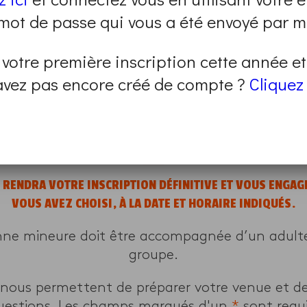
 mot de passe qui vous a été envoyé par ma
illars, 59300 Valenciennes
 votre première inscription cette année e
mme sont closes.
avez pas encore créé de compte ?
Cliquez 
un autre en renseignant vos critères sur
cette 
E RENDRA VOTRE INSCRIPTION DÉFINITIVE ET VOUS ENGA
VOUS AVEZ CHOISI, À LA DATE ET HORAIRE INDIQUÉS.
nne mineure doit être accompagnée d’un adulte 
groupe.
 nous permettent de préparer votre venue et d
uestions. Les champs marqués d'un
*
sont requi