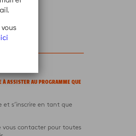
il.
t vous
ici
page
.
GE À ASSISTER AU PROGRAMME QUE
et s’inscrire en tant que
e vous contacter pour toutes
s.