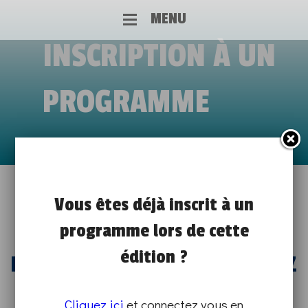
MENU
INSCRIPTION À UN
PROGRAMME
RENCONTRE CLARA ARISTIDOU,
Vous êtes déjà inscrit à un
programme lors de cette
ANIMATRICE CONCEPTRICE
édition ?
FORMATION EN ALTERNANCE CHEZ
COFIDIS GROUP
Cliquez ici
et connectez vous en