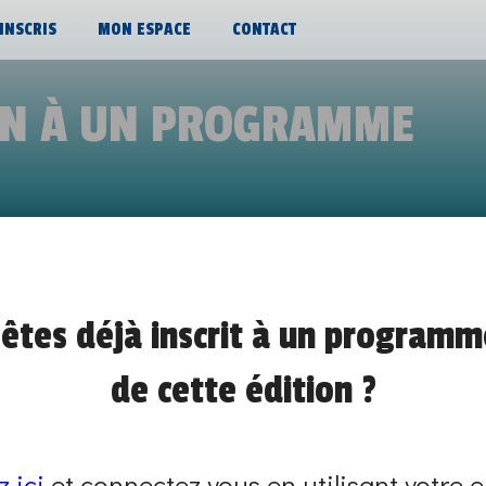
’INSCRIS
MON ESPACE
CONTACT
ON À UN PROGRAMME
 ARISTIDOU, ANIMATRICE CONCEPTR
êtes déjà inscrit à un programm
ALTERNANCE CHEZ COFIDIS GROUP
de cette édition ?
Vendredi 4 avril de 10h00 à 12h00
RENCONTRES PRO ET ALTERNANTS
z ici
et connectez vous en utilisant votre e