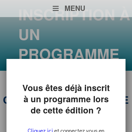
MENU
INSCRIPTION À
UN
PROGRAMME
RENCONTRE JUDITH
Vous êtes déjà inscrit
CLIQUENNOIS, CHARGÉE
à un programme lors
de cette édition ?
D’INNOVATION ET DE
TRANSFORMATION RH
Cliquez ici
et connectez vous en