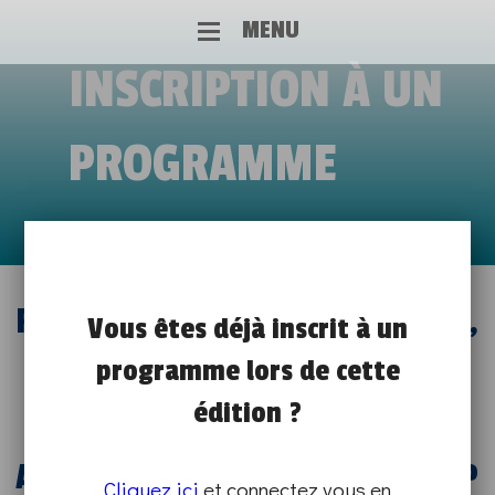
MENU
INSCRIPTION À UN
PROGRAMME
RENCONTRE JUDITH CLIQUENNOIS,
Vous êtes déjà inscrit à un
programme lors de cette
CHARGÉE D’INNOVATION ET DE
édition ?
TRANSFORMATION RH EN
ALTERNANCE CHEZ COFIDIS GROUP
Cliquez ici
et connectez vous en