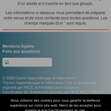
d’un adulte et s’inscrire en tant que groupe.
Les informations ci-dessous nous permettent de préparer
votre venue et de vous contacter pour toutes questions. Les
champs marqués d'un
*
sont requis.
Mentions légales
Foire aux questions
© 2026 Osons l'apprentissage et l'alternance !
"Osons l'apprentissage et l'alternance !" est un évènement
organisé par FACE, la Fondation pour l’inclusion.
Coordination de l'évènement assurée par FACE MEL HAINAUT,
les entreprises contre l'exclusion
Nous utilisons des cookies pour vous garantir la meilleure
Design : Cécile Lisbonis - Gestion de projet web : Agence
expérience sur notre site web. Merci de les accepter pour
Mademoiselle Associée - Développement site internet : Etienne
Delcambre
garantir le bon fonctionnement du site.