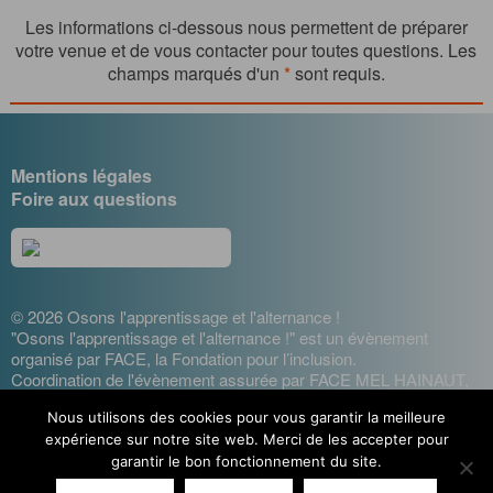
Les informations ci-dessous nous permettent de préparer
votre venue et de vous contacter pour toutes questions. Les
champs marqués d'un
*
sont requis.
Mentions légales
Foire aux questions
© 2026 Osons l'apprentissage et l'alternance !
"Osons l'apprentissage et l'alternance !" est un évènement
organisé par FACE, la Fondation pour l’inclusion.
Coordination de l'évènement assurée par FACE MEL HAINAUT,
les entreprises contre l'exclusion
Nous utilisons des cookies pour vous garantir la meilleure
Design : Cécile Lisbonis - Gestion de projet web : Agence
expérience sur notre site web. Merci de les accepter pour
Mademoiselle Associée - Développement site internet : Etienne
Delcambre
garantir le bon fonctionnement du site.