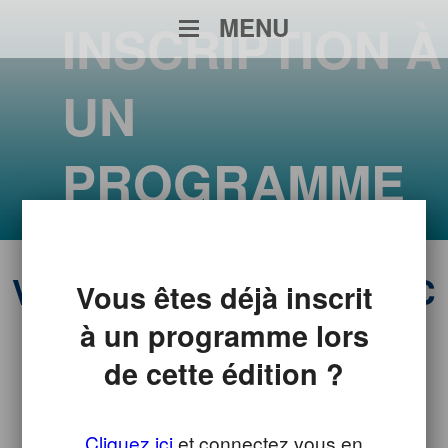
MENU
INSCRIPTION À
UN
PROGRAMME
VENEZ ÉCHANGER AVEC
Vous êtes déjà inscrit
UN·E CONSEILLER·ÈRE
à un programme lors
de cette édition ?
DU CNAM !
de 9h00 à 18h00
Cliquez ici
et connectez vous en