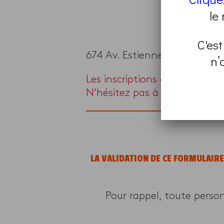
le
C'est
674 Av. Estienne d'Orves, 83
n’
Les inscriptions à ce progra
N'hésitez pas à en chercher 
LA VALIDATION DE CE FORMULAIR
Pour rappel, toute perso