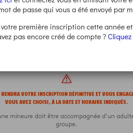
SUR PLACE
 mot de passe qui vous a été envoyé par ma
 votre première inscription cette année e
500 La Seyne-sur-Mer, France
avez pas encore créé de compte ?
Cliquez 
mme sont closes.
un autre en renseignant vos critères sur
cette 
E RENDRA VOTRE INSCRIPTION DÉFINITIVE ET VOUS ENGA
VOUS AVEZ CHOISI, À LA DATE ET HORAIRE INDIQUÉS.
nne mineure doit être accompagnée d’un adulte 
groupe.