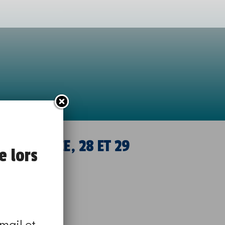
TEUR.TRICE, 28 ET 29
e lors
mail et