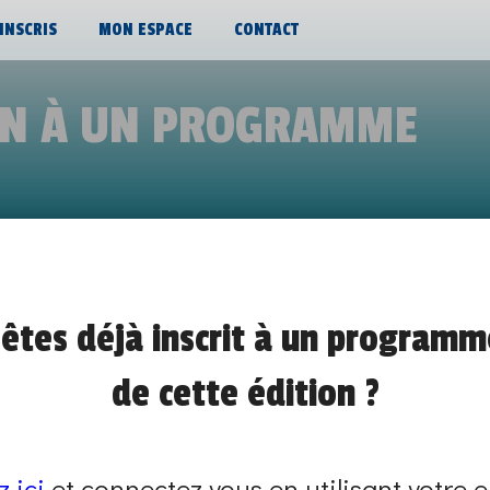
’INSCRIS
MON ESPACE
CONTACT
ON À UN PROGRAMME
 DE 2 JOURS EN TANT QUE CANALISA
êtes déjà inscrit à un programm
MARS 2022
de cette édition ?
de 09h00 à 17h00
VIS MA VIE
z ici
et connectez vous en utilisant votre e