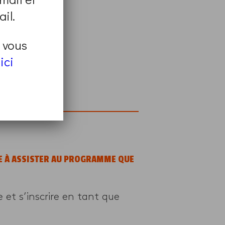
il.
t vous
ici
page
.
GE À ASSISTER AU PROGRAMME QUE
et s’inscrire en tant que