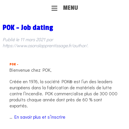
MENU
POK – Job dating
Publié le
11 mars 2021
par
https://www.osonslapprentissage.fr/author/
.
POK –
Bienvenue chez POK,
Créée en 1976, la société POK® est l’un des leaders
européens dans la fabrication de matériels de lutte
contre l’incendie. POK commercialise plus de 300 000
produits chaque année dont près de 60 % sont
exportés.
…
En savoir plus et s’inscrire