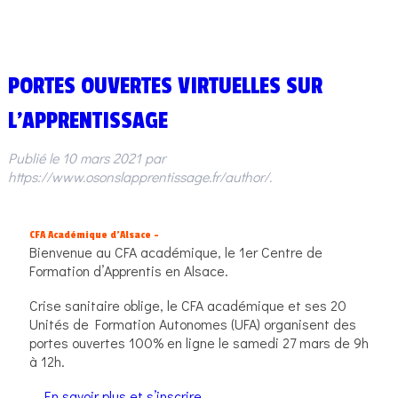
PORTES OUVERTES VIRTUELLES SUR
L’APPRENTISSAGE
Publié le
10 mars 2021
par
https://www.osonslapprentissage.fr/author/
.
CFA Académique d’Alsace –
Bienvenue au CFA académique, le 1er Centre de
Formation d’Apprentis en Alsace.
Crise sanitaire oblige, le CFA académique et ses 20
Unités de Formation Autonomes (UFA) organisent des
portes ouvertes 100% en ligne le samedi 27 mars de 9h
à 12h.
…
En savoir plus et s’inscrire