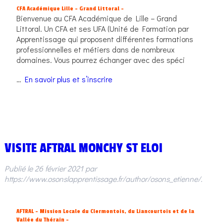
CFA Académique Lille – Grand Littoral –
Bienvenue au CFA Académique de Lille – Grand
Littoral. Un CFA et ses UFA (Unité de Formation par
Apprentissage qui proposent différentes formations
professionnelles et métiers dans de nombreux
domaines. Vous pourrez échanger avec des spéci
…
En savoir plus et s’inscrire
VISITE AFTRAL MONCHY ST ELOI
Publié le
26 février 2021
par
https://www.osonslapprentissage.fr/author/osons_etienne/
.
AFTRAL – Mission Locale du Clermontois, du Liancourtois et de la
Vallée du Thérain –