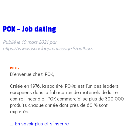
POK – Job dating
Publié le
10 mars 2021
par
https://www.osonslapprentissage.fr/author/
.
POK –
Bienvenue chez POK,
Créée en 1976, la société POK® est l’un des leaders
européens dans la fabrication de matériels de lutte
contre l’incendie. POK commercialise plus de 300 000
produits chaque année dont près de 60 % sont
exportés.
…
En savoir plus et s’inscrire