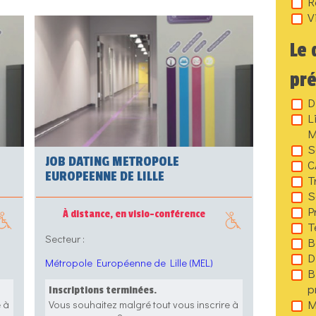
R
V
Le 
pr
D
L
M
S
JOB DATING METROPOLE
C
EUROPEENNE DE LILLE
T
S
P
À distance, en visio-conférence
T
Secteur :
B
D
Métropole Européenne de Lille (MEL)
B
p
Inscriptions terminées.
M
e à
Vous souhaitez malgré tout vous inscrire à