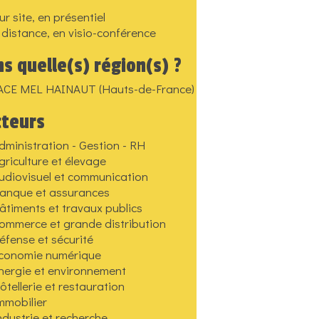
ur site, en présentiel
 distance, en visio-conférence
s quelle(s) région(s) ?
ACE MEL HAINAUT (Hauts-de-France)
cteurs
dministration - Gestion - RH
griculture et élevage
udiovisuel et communication
anque et assurances
âtiments et travaux publics
ommerce et grande distribution
éfense et sécurité
conomie numérique
nergie et environnement
ôtellerie et restauration
mmobilier
ndustrie et recherche