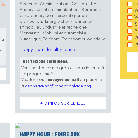
J
Secteurs : Administration - Gestion - RH,
V
Audiovisuel et communication, Banque et
assurances, Commerce et grande
V
distribution, Énergie et environnement,
S
Immobilier, Industrie et recherche,
S
Marketing, Mobilité et automobile,
2
Numérique, Télécom, Transport et logistique
e à
2
Happy Hour de l’alternance
e
Inscriptions terminées.
Vous souhaitez malgré tout vous inscrire à
ce programme ?
Veuillez nous
au plus vite
envoyer un mail
à
osonsaa-hdf@fondationface.org
+ D'INFOS SUR LE LIEU
HAPPY HOUR : FOIRE AUX