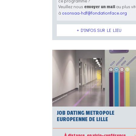
ce programme ?
Veuillez nous
au plus vit
envoyer un mail
à
osonsaa-hdf@fondationface.org
+ D'INFOS SUR LE LIEU
JOB DATING METROPOLE
EUROPEENNE DE LILLE
À distance, en visio-conférence