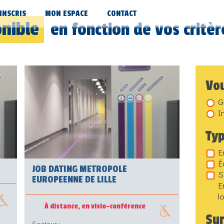
’INSCRIS
MON ESPACE
CONTACT
nible
en fonction de vos critèr
Vou
G
I
Typ
E
É
JOB DATING METROPOLE
S
EUROPEENNE DE LILLE
E
l
À distance, en visio-conférence
Sur
Secteur :