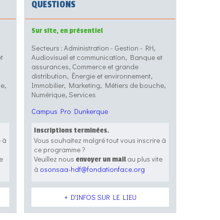
QUESTIONS
Sur site, en présentiel
Secteurs : Administration - Gestion - RH,
t
Audiovisuel et communication, Banque et
assurances, Commerce et grande
distribution, Énergie et environnement,
e,
Immobilier, Marketing, Métiers de bouche,
Numérique, Services
Campus Pro Dunkerque
Inscriptions terminées.
e à
Vous souhaitez malgré tout vous inscrire à
ce programme ?
e
Veuillez nous
au plus vite
envoyer un mail
à
osonsaa-hdf@fondationface.org
+ D'INFOS SUR LE LIEU