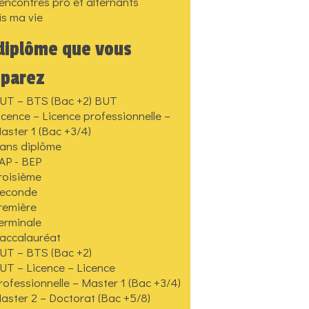
encontres pro et alternants
is ma vie
diplôme que vous
éparez
UT – BTS (Bac +2) BUT
icence – Licence professionnelle –
aster 1 (Bac +3/4)
ans diplôme
AP - BEP
roisième
econde
remière
erminale
accalauréat
UT – BTS (Bac +2)
UT – Licence – Licence
rofessionnelle – Master 1 (Bac +3/4)
aster 2 – Doctorat (Bac +5/8)