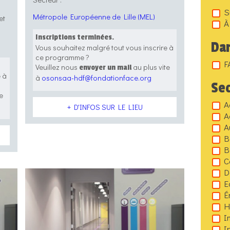
S
Métropole Européenne de Lille (MEL)
et
À
Inscriptions terminées.
Dan
Vous souhaitez malgré tout vous inscrire à
ce programme ?
F
Veuillez nous
au plus vite
envoyer un mail
e à
à
osonsaa-hdf@fondationface.org
Se
e
A
+ D'INFOS SUR LE LIEU
A
A
B
B
C
D
E
É
H
I
I