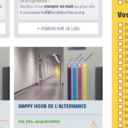
ce programme ?
A
e
Veuillez nous
au plus vite
envoyer un mail
à
osonsaa-hdf@fondationface.org
Vos
2
+ D'INFOS SUR LE LIEU
2
2
2
2
2
2
2
2
2
L
L
M
M
HAPPY HOUR DE L’ALTERNANCE
M
M
Sur site, en présentiel
J