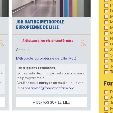
I
L
M
M
JOB DATING METROPOLE
M
EUROPEENNE DE LILLE
M
N
À distance, en visio-conférence
P
S
Secteur :
S
Métropole Européenne de Lille (MEL)
T
T
Inscriptions terminées.
T
e à
Vous souhaitez malgré tout vous inscrire à
ce programme ?
Fo
e
Veuillez nous
au plus vite
envoyer un mail
à
osonsaa-hdf@fondationface.org
D
J
J
+ D'INFOS SUR LE LIEU
P