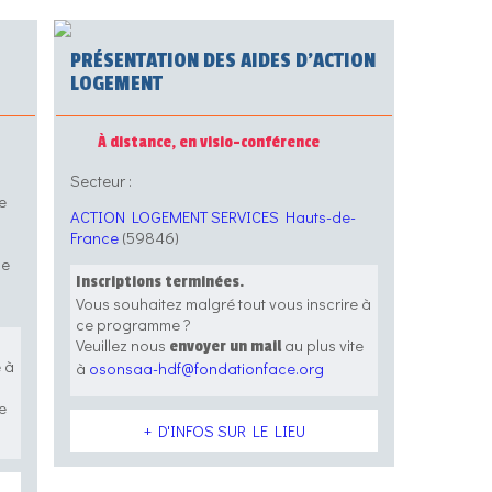
PRÉSENTATION DES AIDES D’ACTION
LOGEMENT
À distance, en visio-conférence
Secteur :
e
ACTION LOGEMENT SERVICES Hauts-de-
France
(59846)
ue
Inscriptions terminées.
Vous souhaitez malgré tout vous inscrire à
ce programme ?
Veuillez nous
au plus vite
envoyer un mail
e à
à
osonsaa-hdf@fondationface.org
e
+ D'INFOS SUR LE LIEU