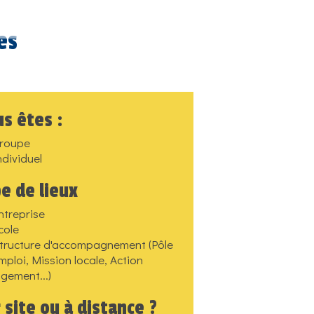
es
s êtes :
roupe
ndividuel
e de lieux
ntreprise
cole
tructure d'accompagnement (Pôle
mploi, Mission locale, Action
ogement...)
 site ou à distance ?