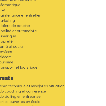
nformatique
uxe
aintenance et entretien
arketing
étiers de bouche
obilité et automobile
umérique
ropreté
anté et social
ervices
élécom
ourisme
ransport et logistique
rmats
émo technique et mise(s) en situation
ob coaching et conférence
ob dating en entreprise
ortes ouvertes en école