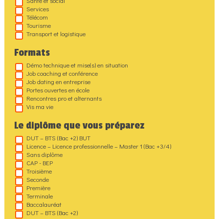
Santé et social
Services
Télécom
Tourisme
Transport et logistique
Formats
Démo technique et mise(s) en situation
Job coaching et conférence
Job dating en entreprise
Portes ouvertes en école
Rencontres pro et alternants
Vis ma vie
Le diplôme que vous préparez
DUT – BTS (Bac +2) BUT
Licence – Licence professionnelle – Master 1 (Bac +3/4)
Sans diplôme
CAP - BEP
Troisième
Seconde
Première
Terminale
Baccalauréat
DUT – BTS (Bac +2)