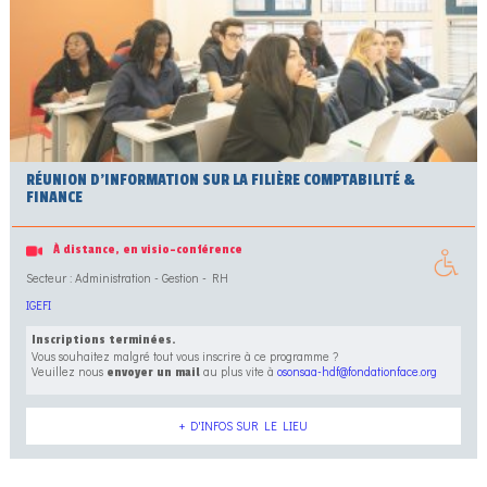
RÉUNION D’INFORMATION SUR LA FILIÈRE COMPTABILITÉ &
FINANCE
À distance, en visio-conférence
Secteur : Administration - Gestion - RH
IGEFI
Inscriptions terminées.
Vous souhaitez malgré tout vous inscrire à ce programme ?
Veuillez nous
au plus vite à
osonsaa-hdf@fondationface.org
envoyer un mail
+ D'INFOS SUR LE LIEU