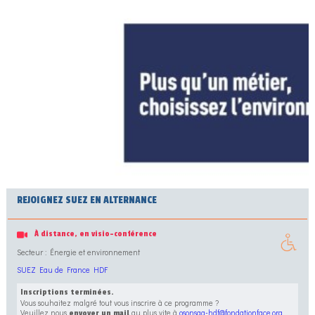
REJOIGNEZ SUEZ EN ALTERNANCE
À distance, en visio-conférence
Secteur : Énergie et environnement
SUEZ Eau de France HDF
Inscriptions terminées.
Vous souhaitez malgré tout vous inscrire à ce programme ?
Veuillez nous
au plus vite à
osonsaa-hdf@fondationface.org
envoyer un mail