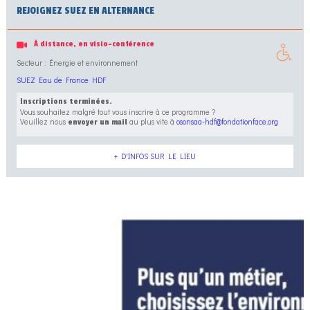
REJOIGNEZ SUEZ EN ALTERNANCE
À distance, en visio-conférence
Secteur : Énergie et environnement
SUEZ Eau de France HDF
Inscriptions terminées.
Vous souhaitez malgré tout vous inscrire à ce programme ?
Veuillez nous
au plus vite à
osonsaa-hdf@fondationface.org
envoyer un mail
+ D'INFOS SUR LE LIEU